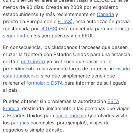
cumplimentar en línea si desean viajar a EE.UU. durante
menos de 90 días. Creada en 2009 por el gobierno
estadounidense (y más recientemente en
Canadá
y
pronto en Europa con el
ETIAS
), esta autorización previa
(gestionada por
el DHS
) está concebida para mejorar
la
seguridad
en los aeropuertos y en EEUU.
En consecuencia, los ciudadanos franceses que deseen
cruzar la frontera con Estados Unidos para una estancia
corta o
en tránsito
ya no tienen que pasar por el
procedimiento relativamente largo de obtener un
visado
estadounidense
, sino que simplemente tienen que
rellenar el
formulario ESTA
para informar de su llegada
al país.
Puedes obtener sin problemas la autorización
ESTA
Francia
, destinada únicamente a las personas que viajan
a Estados Unidos para
hacer turismo
(¡no olvides visitar
los
parques
nacionales, por ejemplo!), viajes de
negocios o simple tránsito.