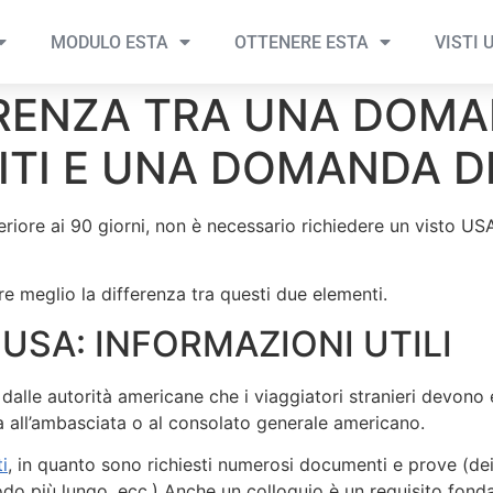
MODULO ESTA
OTTENERE ESTA
VISTI 
ERENZA TRA UNA DOMA
NITI E UNA DOMANDA D
feriore ai 90 giorni, non è necessario richiedere un visto US
re meglio la differenza tra questi due elementi.
 USA: INFORMAZIONI UTILI
alle autorità americane che i viaggiatori stranieri devono e
 all’ambasciata o al consolato generale americano.
i
, in quanto sono richiesti numerosi documenti e prove (dei 
iodo più lungo, ecc.) Anche un colloquio è un requisito fonda