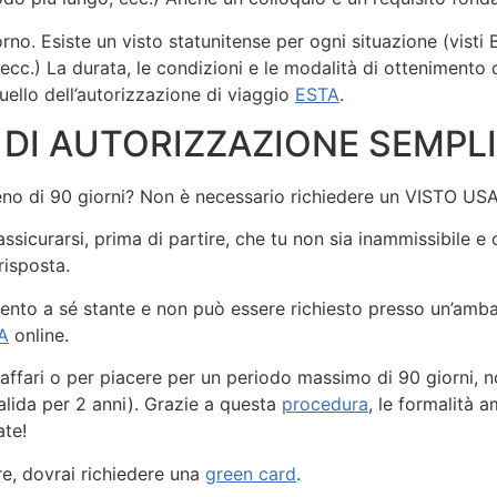
rno. Esiste un visto statunitense per ogni situazione (visti B e
, ecc.) La durata, le condizioni e le modalità di ottenimento
uello dell’autorizzazione di viaggio
ESTA
.
DI AUTORIZZAZIONE SEMPLI
r meno di 90 giorni? Non è necessario richiedere un VISTO US
sicurarsi, prima di partire, che tu non sia inammissibile e 
risposta.
to a sé stante e non può essere richiesto presso un’ambas
A
online.
per affari o per piacere per un periodo massimo di 90 giorni,
valida per 2 anni). Grazie a questa
procedura
, le formalità a
ate!
are, dovrai richiedere una
green card
.