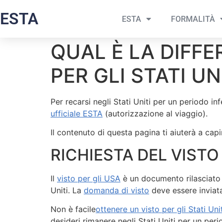
ESTA
ESTA
FORMALITÀ
QUAL È LA DIFF
PER GLI STATI U
Per recarsi negli Stati Uniti per un periodo in
ufficiale ESTA
(autorizzazione al viaggio).
Il contenuto di questa pagina ti aiuterà a capi
RICHIESTA DEL VISTO
Il
visto per gli USA
è un documento rilasciato d
Uniti. La
domanda di visto
deve essere inviata
Non è facile
ottenere un visto per gli Stati Unit
desideri rimanere negli Stati Uniti per un per