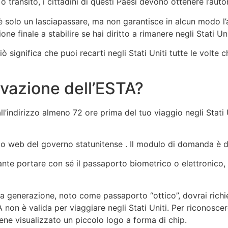
i o transito, i cittadini di questi Paesi devono ottenere l’au
è solo un lasciapassare, ma non garantisce in alcun modo l’
ne finale a stabilire se hai diritto a rimanere negli Stati Uni
iò significa che puoi recarti negli Stati Uniti tutte le volte
ovazione dell’ESTA?
ll’indirizzo almeno 72 ore prima del tuo viaggio negli Stati
o web del governo statunitense . Il modulo di domanda è disp
ante portare con sé il passaporto biometrico o elettronico
ia generazione, noto come passaporto “ottico”, dovrai ric
A non è valida per viaggiare negli Stati Uniti. Per riconosce
ene visualizzato un piccolo logo a forma di chip.