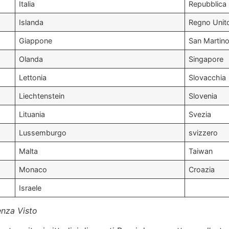
Italia
Repubblica
Islanda
Regno Unit
Giappone
San Martin
Olanda
Singapore
Lettonia
Slovacchia
Liechtenstein
Slovenia
Lituania
Svezia
Lussemburgo
svizzero
Malta
Taiwan
Monaco
Croazia
Israele
nza Visto