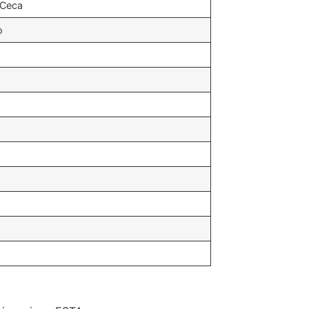
 Ceca
o
o