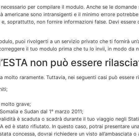
o necessario per compilare il modulo. Anche se le domande 
tà americane sono intransigenti e il minimo errore potrebbe
i e, soprattutto, non fornire informazioni false. Devi esse
dulo, puoi rivolgerti a un servizio privato che ti fornirà un
o correggere il tuo modulo prima che tu lo invii, in modo da 
l’ESTA non può essere rilascia
ta molto raramente. Tuttavia, nei seguenti casi può essere ri
iti;
 molto grave;
a, Somalia e Sudan dal 1° marzo 2011;
alidità è scaduta o scadrà durante il tuo viaggio negli Stati
ed è stato rifiutato. In questo caso, potrai presentare u
ata concessa, dovrai richiedere un visto all’ambasciata o al