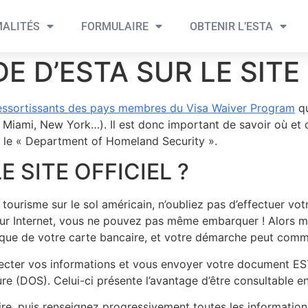
ALITÉS
FORMULAIRE
OBTENIR L’ESTA
E D’ESTA SUR LE SITE 
essortissants des pays membres du Visa Waiver Program
qu
, Miami, New York…). Il est donc important de savoir où et
ar le « Department of Homeland Security ».
 SITE OFFICIEL ?
 tourisme sur le sol américain, n’oubliez pas d’effectuer vo
t sur Internet, vous ne pouvez pas même embarquer ! Alors
i que de votre carte bancaire, et votre démarche peut com
cter vos informations et vous envoyer votre document ESTA 
eure (DOS). Celui-ci présente l’avantage d’être consultable
re, puis renseignez progressivement toutes les informations