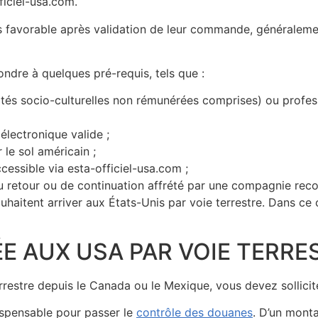
ficiel-usa.com.
 favorable après validation de leur commande, généralement
ondre à quelques pré-requis, tels que :
vités socio-culturelles non rémunérées comprises) ou profe
électronique valide ;
le sol américain ;
cessible via esta-officiel-usa.com ;
au retour ou de continuation affrété par une compagnie reco
aitent arriver aux États-Unis par voie terrestre. Dans ce c
ÉE AUX USA PAR VOIE TERRE
rrestre depuis le Canada ou le Mexique, vous devez sollicite
ndispensable pour passer le
contrôle des douanes
. D’un monta