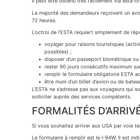
Il peut être obtenu très facilement via esta-of
La majorité des demandeurs reçoivent un avis
72 heures.
L’octroi de l’ESTA requiert simplement de rép
voyager pour raisons touristiques (acti
possibles) ;
disposer d’un passeport biométrique ou 
rester 90 jours consécutifs maximum sur 
remplir le formulaire obligatoire ESTA ac
être muni d’un billet d’avion ou de bate
L’ESTA ne s’adresse pas aux voyageurs qui souh
solliciter auprès des services compétents.
FORMALITÉS D’ARRIV
Si vous souhaitez arriver aux USA par voie te
Le formulaire à remplir est le I-94W. Il est i